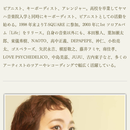
ピアニスト、キーボーディスト、アレンジャー。高校を卒業してヤマ
ハ音楽院入学と同時にキーボーディスト、ピアニストとしての活動を
始める。1998 年末よりT-SQUARE に参加。2003 年に1st ソロアルバ
ム「Life」をリリース。自身の音楽以外にも、本田雅人、葉加瀬太
郎、東儀秀樹、NAOTO、高中正義、DEPAPEPE、沖仁、小松亮
太、ゴスペラーズ、矢沢永吉、槇原敬之、藤井フミヤ、南佳孝、
LOVE PSYCHEDELICO、中島美嘉、JUJU、古内東子など、多くの
アーティストのツアーやレコーディングで幅広く活躍している。