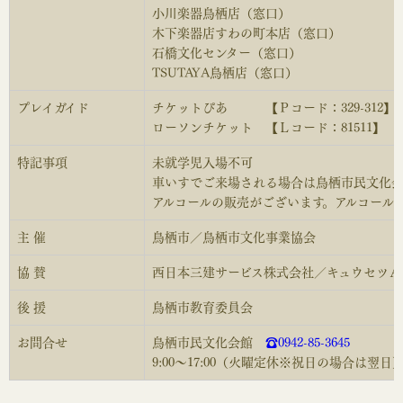
小川楽器鳥栖店（窓口）
木下楽器店すわの町本店（窓口）
石橋文化センター（窓口）
TSUTAYA鳥栖店（窓口）
プレイガイド
チケットぴあ 【Ｐコード：329-312】
ローソンチケット 【Ｌコード：81511】
特記事項
未就学児入場不可
車いすでご来場される場合は鳥栖市民文化会
アルコールの販売がございます。アルコール
主 催
鳥栖市／鳥栖市文化事業協会
協 賛
西日本三建サービス株式会社／キュウセツＡ
後 援
鳥栖市教育委員会
お問合せ
鳥栖市民文化会館
☎0942-85-3645
9:00～17:00（火曜定休※祝日の場合は翌日